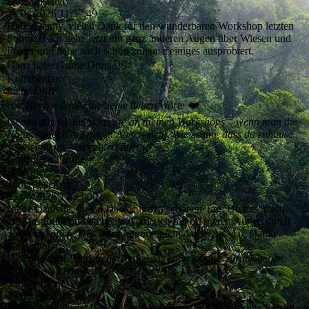
Doris Fischer
30.04.2026
11:57:49
Hallo Danny, vielen Dank für den wunderbaren Workshop letzten
Sonntag. Ich gehe jetzt mit ganz anderen Augen über Wiesen und
Felder und habe auch schon zuhause einiges ausprobiert.
Ganz liebe Grüße Doris 🧚‍♂️
Kommentar:
Liebe Doris,
von Herzen danke für deine lieben Worte ❤️
Genau das ist das Schönste an meinen Workshops – wenn man die
Natur danach mit neuen Augen sieht. Wie schön, dass du zuhause
schon einiges ausprobiert hast 🌿✨
Ganz liebe Grüße
Dani
Tanja Joachim
25.04.2026
17:23:00
Liebe Danielle, vielen Dank für den schönen Tag. Du hast mich
total inspiriert und ab heute werde ich mit offeneren Augen durch
die Welt laufen. Das war bestimmt nicht das letzte Mal. Danke
Kommentar:
Vielen Lieben Dank liebe Tanja, das kann ich nur zurück geben.
Ich freue mich auf unser Wiedersehen :-)
Sandra Erbel
24.03.2026
06:16:56
Danielle habe ich als eine sehr angenehme und großzügige Person