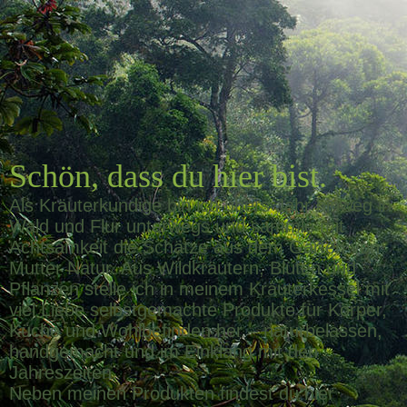
Bild_2026-01-16_104151624
Schön, dass du hier bist.
Als Kräuterkundige bin ich übers Jahr hinweg in
Wald und Flur unterwegs und sammle mit
Achtsamkeit die Schätze aus dem Garten von
Mutter Natur. Aus Wildkräutern, Blüten und
Pflanzen stelle ich in meinem Kräuterkessel mit
viel Liebe selbstgemachte Produkte für Körper,
Küche und Wohlbefinden her – naturbelassen,
handgemacht und im Einklang mit den
Jahreszeiten.
Neben meinen Produkten findest du hier