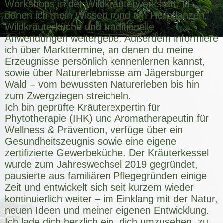
Workshops in der Wildkräuterwerkstatt, in
denen ich mein Wissen rund um Heilpflanzen,
Wildkräuterküche und traditionelle
Anwendungen weitergebe. Außerdem informiere
ich über Markttermine, an denen du meine
Erzeugnisse persönlich kennenlernen kannst,
sowie über Naturerlebnisse am Jägersburger
Wald – vom bewussten Naturerleben bis hin
zum Zwergziegen streicheln.
Ich bin geprüfte Kräuterexpertin für
Phytotherapie (IHK) und Aromatherapeutin für
Wellness & Prävention, verfüge über ein
Gesundheitszeugnis sowie eine eigene
zertifizierte Gewerbeküche. Der Kräuterkessel
wurde zum Jahreswechsel 2019 gegründet,
pausierte aus familiären Pflegegründen einige
Zeit und entwickelt sich seit kurzem wieder
kontinuierlich weiter – im Einklang mit der Natur,
neuen Ideen und meiner eigenen Entwicklung.
Ich lade dich herzlich ein, dich umzusehen, zu