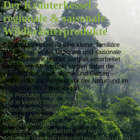
Der Kräuterkessel -
regionale & saisonale
Wildkräuterprodukte
Der Kräuterkessel ist eine kleine, familiäre
Manufaktur, in der regionale und saisonale
Wildkräuter mit großer Sorgfalt verarbeitet
werden. Im Mittelpunkt stehen dabei die
Pflanzen aus Wald, Wiese und Garten –
gesammelt mit Respekt vor der Natur und im
Rhythmus der Jahreszeiten.
Alle Produkte entstehen in reiner Handarbeit
und in kleinen Stückzahlen. Ich verwende
ausschließlich Naturprodukte, ohne künstliche
Zusätze, Aromen oder Konservierungsstoffe.
Wo immer möglich stammen die Zutaten aus
unserem eigenen Garten, von regionalen
Anbietern oder aus biologischem Anbau meines