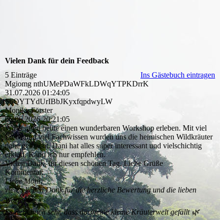
Vielen Dank für dein Feedback
5 Einträge
Ins Gästebuch eintragen
Mgiomg nthUMePDaWFkLDWqYTPKDrrK
31.07.2026
01:24:05
SbQYTYdUrIBbJKyxfqpdwyL­W
Monika Förster
06.06.2026
20:21:05
Wir durften heute einen wunderbaren Workshop erleben. Mit viel
Liebe und viel Fachwissen wurden uns die heimischen Wildkräuter
nahe gebracht. Dani hat alles super interessant und vielschichtig
erklärt. Kann ich nur empfehlen.
Vielen Dank, für diesen schönen Tag. Liebe Grüße
Kommentar:
Liebe Moni,
vielen lieben Dank für die herzliche Bewertung und die lieben
Worte ❤️
Es freut mich sehr, dass dir meine kleine Kräuterwelt gefällt 🌿