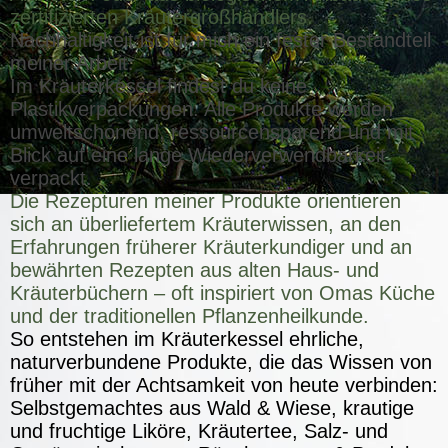
zertifizierten Kräutergroßhändlers.
Nachhaltigkeit ist für mich ein fester Bestandteil
meiner Arbeit:
Im Kräuterkessel findest du keine
Plastikverpackungen. Alle Produkte werden
umweltschonend, ressourcensparend und mit
Blick auf eine lange Wiederverwendbarkeit
verpackt.
Die Rezepturen meiner Produkte orientieren
sich an überliefertem Kräuterwissen, an den
Erfahrungen früherer Kräuterkundiger und an
bewährten Rezepten aus alten Haus- und
Kräuterbüchern – oft inspiriert von Omas Küche
und der traditionellen Pflanzenheilkunde.
So entstehen im Kräuterkessel ehrliche,
naturverbundene Produkte, die das Wissen von
früher mit der Achtsamkeit von heute verbinden:
Selbstgemachtes aus Wald & Wiese, krautige
und fruchtige Liköre, Kräutertee, Salz- und